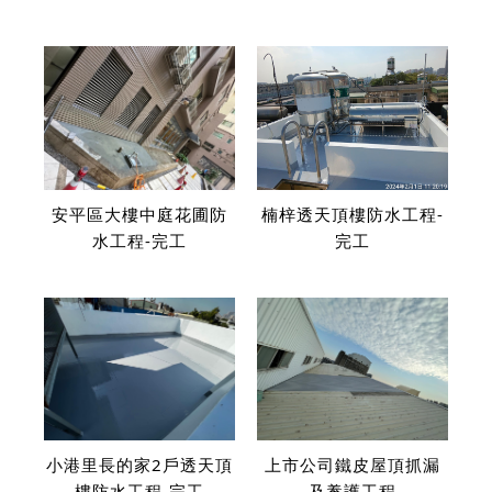
工程，400坪油性聚氨酯
系防水材塗佈完成
安平區大樓中庭花圃防
楠梓透天頂樓防水工程-
水工程-完工
完工
小港里長的家2戶透天頂
上市公司鐵皮屋頂抓漏
樓防水工程-完工
及養護工程