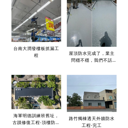
台南大潤發樓板抓漏工
屋頂防水完成了，業主
程
問穩不穩，我們不話
術，放滿水直接走一
次，5天泡好泡滿讓業主
安心
海軍明德訓練班舊址，
路竹獨棟透天外牆防水
古蹟修復工程-頂樓防水
工程-完工