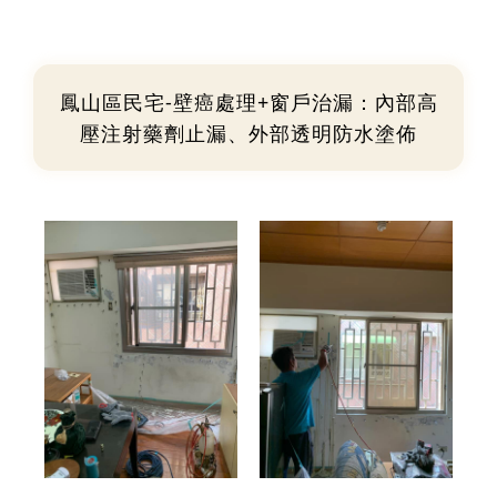
鳳山區民宅-壁癌處理+窗戶治漏：內部高
壓注射藥劑止漏、外部透明防水塗佈